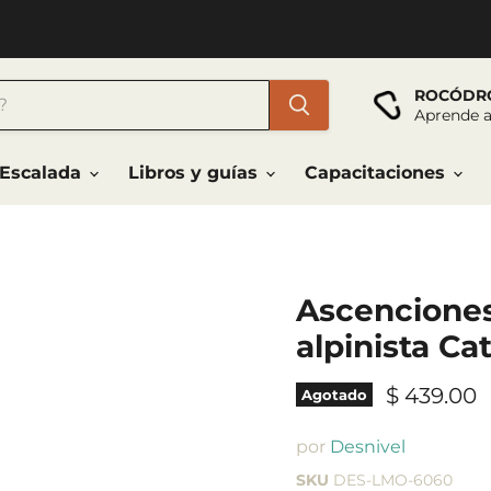
ROCÓDR
Aprende a
Escalada
Libros y guías
Capacitaciones
Ascenciones 
alpinista Ca
$ 439.00
Agotado
por
Desnivel
SKU
DES-LMO-6060