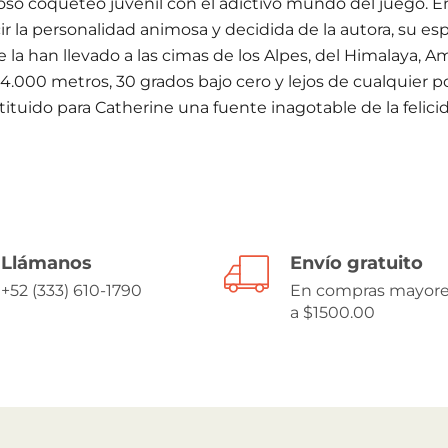
roso coqueteo juvenil con el adictivo mundo del juego. E
cir la personalidad animosa y decidida de la autora, su es
ue la han llevado a las cimas de los Alpes, del Himalaya, 
e 4.000 metros, 30 grados bajo cero y lejos de cualquier p
tituido para Catherine una fuente inagotable de la feli
Llámanos
Envío gratuito
+52 (333) 610-1790
En compras mayor
a $1500.00