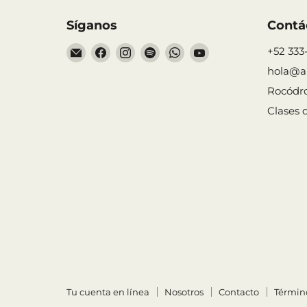
Síganos
Contá
Encuéntrenos
Encuéntrenos
Encuéntrenos
Encuéntrenos
Encuéntrenos
Encuéntrenos
+52 333
en
en
en
en
en
en
hola@a
Correo
Facebook
Instagram
Spotify
WhatsApp
YouTube
Rocódr
electrónico
Clases 
Tu cuenta en línea
Nosotros
Contacto
Términ