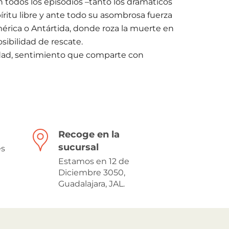
n todos los episodios –tanto los dramáticos
píritu libre y ante todo su asombrosa fuerza
América o Antártida, donde roza la muerte en
osibilidad de rescate.
cidad, sentimiento que comparte con
Recoge en la
sucursal
es
Estamos en 12 de
Diciembre 3050,
Guadalajara, JAL.