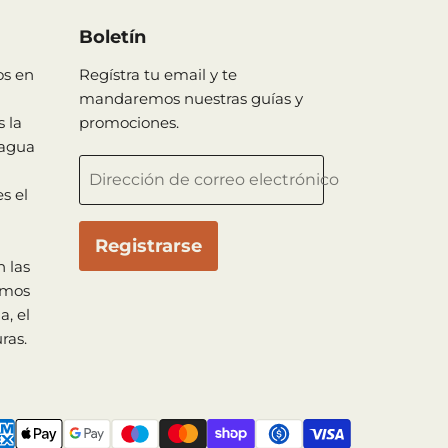
Boletín
os en
Regístra tu email y te
mandaremos nuestras guías y
 la
promociones.
 agua
Dirección de correo electrónico
s el
Registrarse
 las
imos
a, el
ras.